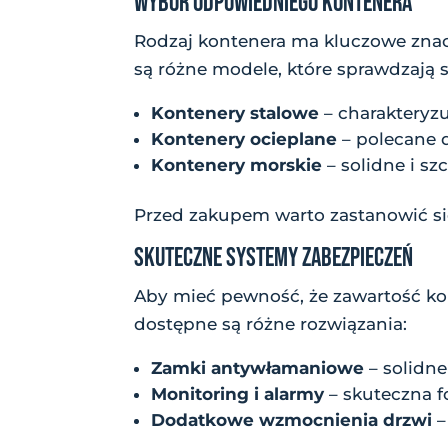
WYBÓR ODPOWIEDNIEGO KONTENERA
Rodzaj kontenera ma kluczowe zna
są różne modele, które sprawdzają 
Kontenery stalowe
– charakteryz
Kontenery ocieplane
– polecane 
Kontenery morskie
– solidne i s
Przed zakupem warto zastanowić s
SKUTECZNE SYSTEMY ZABEZPIECZEŃ
Aby mieć pewność, że zawartość ko
dostępne są różne rozwiązania:
Zamki antywłamaniowe
– solidne
Monitoring i alarmy
– skuteczna f
Dodatkowe wzmocnienia drzwi
–