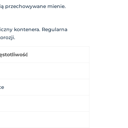
nią przechowywane mienie.
niczny kontenera. Regularna
rozji.
ęstotliwość
ce