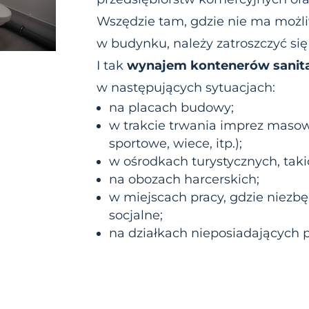
Wszędzie tam, gdzie nie ma możliw
w budynku, należy zatroszczyć si
I tak
wynajem kontenerów sanit
w następujących sytuacjach:
na placach budowy;
w trakcie trwania imprez masow
sportowe, wiece, itp.);
w ośrodkach turystycznych, taki
na obozach harcerskich;
w miejscach pracy, gdzie niezb
socjalne;
na działkach nieposiadających p