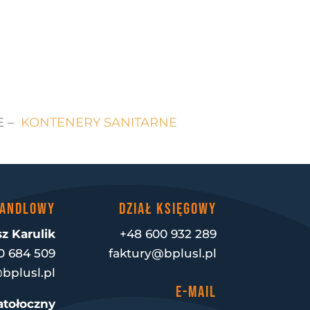
E –
KONTENERY SANITARNE
HANDLOWY
DZIAŁ KSIĘGOWY
z Karulik
+48 600 932 289
0 684 509
faktury@bplusl.pl
bplusl.pl
E-MAIL
atołoczny