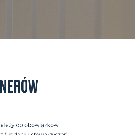
ENERÓW
 należy do obowiązków
 fundacji i stowarzyszeń.