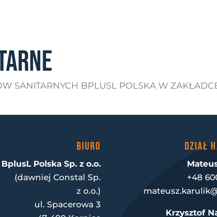
TARNE
ÓW SANITARNYCH BPLUSL POLSKA W ZAKŁADC
BIURO
DZIAŁ 
BplusL Polska Sp. z o.o.
Mateus
(dawniej Constal Sp.
+48 60
z o.o.)
mateusz.karulik@
ul. Spacerowa 3
Krzysztof N