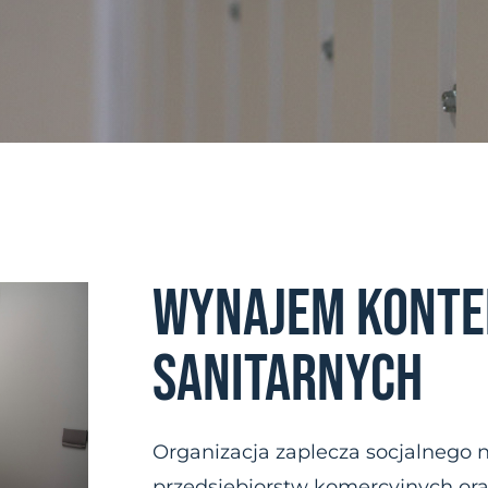
WYNAJEM KONT
SANITARNYCH
Organizacja zaplecza socjalnego
przedsiębiorstw komercyjnych oraz