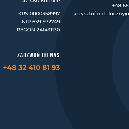
47-480 Kornice
+48 66
KRS 0000358997
krzysztof.natoloczny@
NIP 6391972749
REGON 241431130
Zadzwoń do nas
+48 32 410 81 93