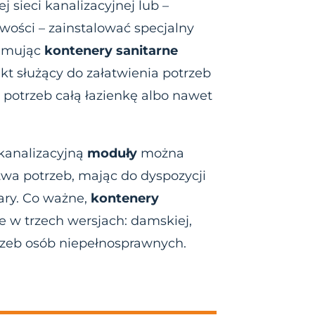
j sieci kanalizacyjnej lub –
iwości – zainstalować specjalny
ajmując
kontenery sanitarne
kt służący do załatwienia potrzeb
d potrzeb całą łazienkę albo nawet
kanalizacyjną
moduły
można
a potrzeb, mając do dyspozycji
ary. Co ważne,
kontenery
 w trzech wersjach: damskiej,
rzeb osób niepełnosprawnych.