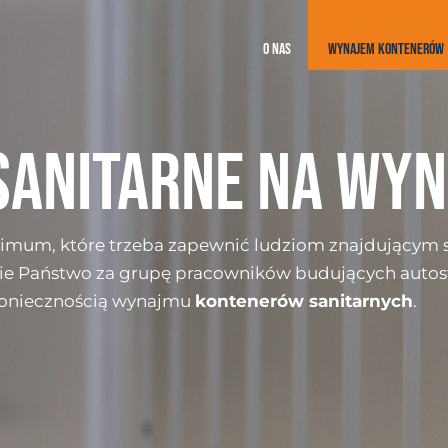
O NAS
WYNAJEM KONTENERÓW
SANITARNE NA WY
nimum, które trzeba zapewnić ludziom znajdującym s
ie Państwo za grupę pracowników budujących autost
 koniecznością wynajmu
kontenerów sanitarnych
.