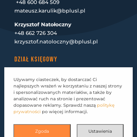
+48 600 684 509
mateusz.karulik@bplusl.pl
Krzysztof Natołoczny
+48 662 726 304
krzysztof.natoloczny@bplusl.pl
DZIAŁ KSIĘGOWY
+48 600 932 289
faktury@bplusl.pl
Używamy ciasteczek, by dostarczać Ci
najlepszych wrażeń w korzystaniu z naszej strony
i spersonalizowanych materiałów, a także by
E-MAIL
analizować ruch na stronie i prezentować
dopasowane reklamy. Sprawdź naszą
politykę
biuro@bplusl.pl
prywatności
po więcej informacji.
POLUB NAS
Zgoda
Ustawienia