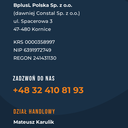
BplusL Polska Sp. z o.o.
(dawniej Constal Sp. z o.o.)
ul. Spacerowa 3
47-480 Kornice
KRS 0000358997
NIP 6391972749
REGON 241431130
Zadzwoń do nas
+48 32 410 81 93
DZIAŁ HANDLOWY
Mateusz Karulik