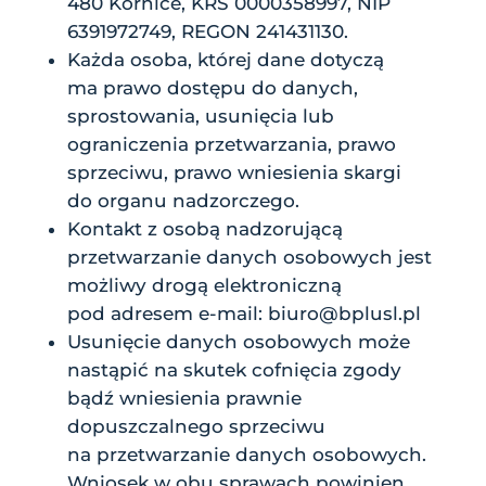
480 Kornice, KRS 0000358997, NIP
6391972749, REGON 241431130.
Każda osoba, której dane dotyczą
ma prawo dostępu do danych,
sprostowania, usunięcia lub
ograniczenia przetwarzania, prawo
sprzeciwu, prawo wniesienia skargi
do organu nadzorczego.
Kontakt z osobą nadzorującą
przetwarzanie danych osobowych jest
możliwy drogą elektroniczną
pod adresem e-mail:
biuro@bplusl.pl
Usunięcie danych osobowych może
nastąpić na skutek cofnięcia zgody
bądź wniesienia prawnie
dopuszczalnego sprzeciwu
na przetwarzanie danych osobowych.
Wniosek w obu sprawach powinien