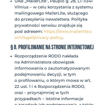
UAB „MailerLite”, Paupio g. 28, LT-11341
Vilnius – w celu korzystania z systemu
mailingowego MailerLite, służącego
do przesyłania newslettera. Polityka
prywatności serwisu znajduje się
pod adresem:
https://www.mailerlite.c
om/legal/privacy-policy
.
§ 8. PROFILOWANIE NA STRONIE INTERNETOWEJ
Rozporządzenie RODO nakłada
na Administratora obowiązek
informowania o zautomatyzowanym
podejmowaniu decyzji, w tym
o profilowaniu, o którym mowa w art.
22 ust. 1 i 4 Rozporządzenia RODO,
oraz – przynajmniej w tych
przypadkach – istotne informacje
o zasadach ich podejmowania, a także