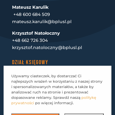
Mateusz Karulik
+48 600 684 509
mateusz.karulik@bplusl.pl
Krzysztof Natołoczny
+48 662 726 304
krzysztof.natoloczny@bplusl.pl
DZIAŁ KSIĘGOWY
+48 600 932 289
Używamy ciasteczek, by dostarczać Ci
faktury@bplusl.pl
najlepszych wrażeń w korzystaniu z naszej strony
i spersonalizowanych materiałów, a także by
E-MAIL
analizować ruch na stronie i prezentować
dopasowane reklamy. Sprawdź naszą
politykę
biuro@bplusl.pl
prywatności
po więcej informacji.