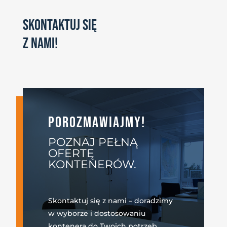
SKONTAKTUJ SIĘ
Z NAMI!
POROZMAWIAJMY!
POZNAJ PEŁNĄ
OFERTĘ
KONTENERÓW.
Skontaktuj się z nami – doradzimy
w wyborze i dostosowaniu
kontenera do Twoich potrzeb